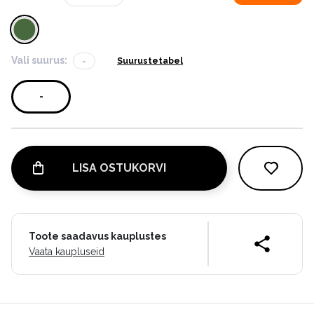
Vali suurus:
-
Suurustetabel
-
LISA OSTUKORVI
Toote saadavus kauplustes
Vaata kaupluseid