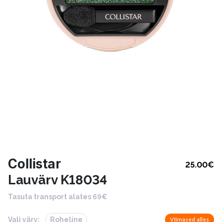
Collistar
25.00
€
Lauvärv K18034
Tasuta transport alates 69€
Vali värv:
Roheline
Viimased alles