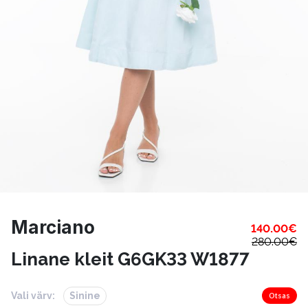
Marciano
140.00
€
280.00
€
Linane kleit G6GK33 W1877
Vali värv:
Sinine
Otsas