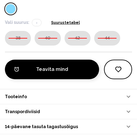
Vali suurus:
-
Suurustetabel
38
40
42
44
Teavita mind
Tooteinfo
Transpordiviisid
14-päevane tasuta tagastusõigus