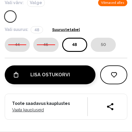
Vali värv:
Valge
Viimased alles
Vali suurus:
48
Suurustetabel
44
46
48
50
LISA OSTUKORVI
Toote saadavus kauplustes
Vaata kaupluseid