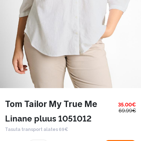
Tom Tailor My True Me
35.00
€
69.99
€
Linane pluus 1051012
Tasuta transport alates 69€