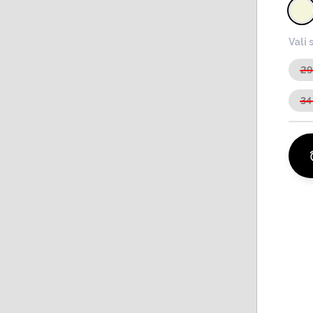
Vali 
2
34