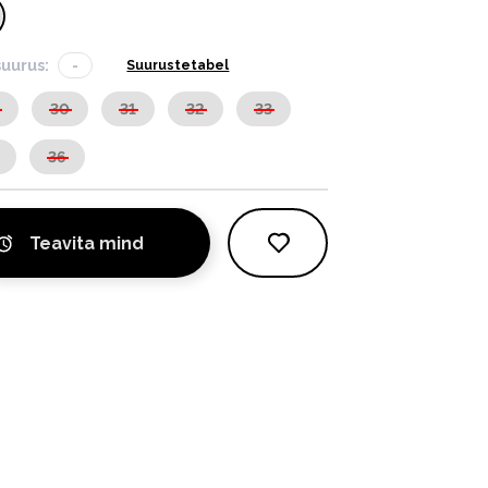
suurus:
-
Suurustetabel
9
30
31
32
33
36
Teavita mind