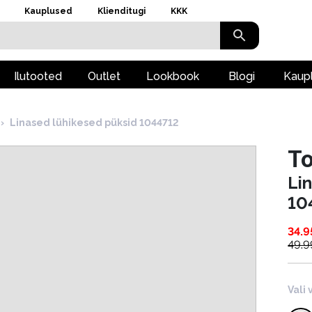
Kauplused
Klienditugi
KKK
Ilutooted
Outlet
Lookbook
Blogi
Kaup
›
Linased lühikesed püksid 1044712
To
Li
10
34.9
49.9
Vali 