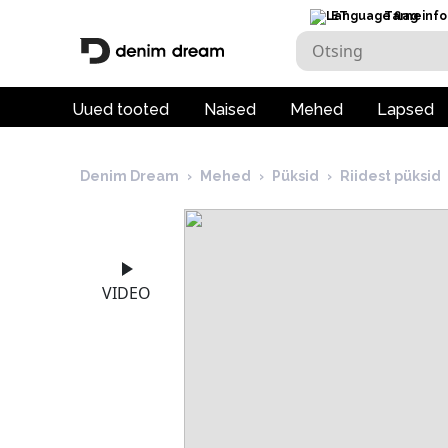
ET
Tarneinfo
Uued tooted
Naised
Mehed
Lapsed
Denim Dream
›
Mehed
›
Püksid
›
Riidest püksid
VIDEO