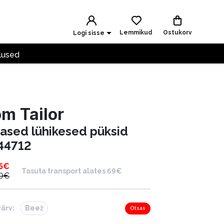
Lemmikud
Ostukorv
Logi sisse
lused
m Tailor
nased lühikesed püksid
44712
5
€
Tasuta transport alates 69€
9
€
värv:
Beež
Otsas