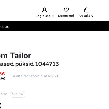
Lemmikud
Ostukorv
Logi sisse
lused
m Tailor
nased püksid 1044713
5
€
Tasuta transport alates 69€
9
€
värv:
Sinine