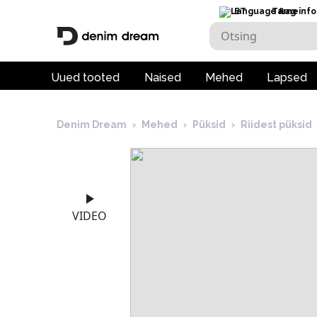
ET
Tarneinfo
Uued tooted
Naised
Mehed
Lapsed
Denim Dream
›
Mehed
›
Püksid
›
Riidest püksid
VIDEO