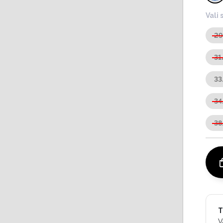
Vali 
2
31
33
34
38
T
V