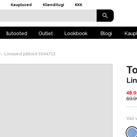
Kauplused
Klienditugi
KKK
Ilutooted
Outlet
Lookbook
Blogi
Kaup
›
Linased püksid 1044713
To
Li
48.9
69.9
Vali 