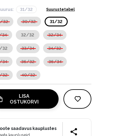
suurus:
31/32
Suurustetabel
9/32
30/32
31/32
/34
32/32
32/34
/32
33/34
34/32
/34
36/32
36/34
/32
40/32
LISA
OSTUKORVI
oote saadavus kauplustes
aata kaupluseid