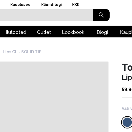
Kauplused
Klienditugi
KKK
Ilutooted
Outlet
Lookbook
Blogi
Kaup
›
Lips CL - SOLID TIE
To
Li
59.
Vali 