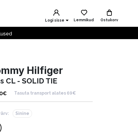
Lemmikud
Ostukorv
Logi sisse
lused
mmy Hilfiger
ps CL - SOLID TIE
90
€
Tasuta transport alates 69€
värv:
Sinine