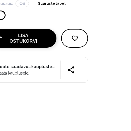
suurus:
OS
Suurustetabel
S
LISA
OSTUKORVI
oote saadavus kauplustes
aata kaupluseid