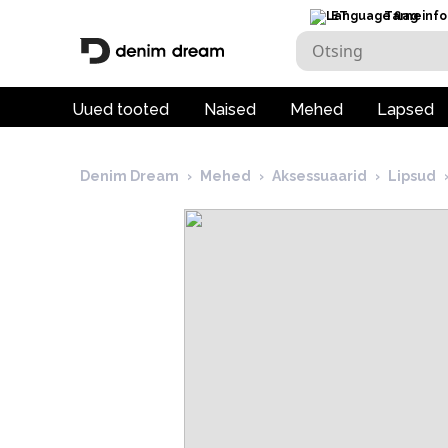
ET
Tarneinfo
Uued tooted
Naised
Mehed
Lapsed
Denim Dream
›
Mehed
›
Aksessuaarid
›
Lipsud