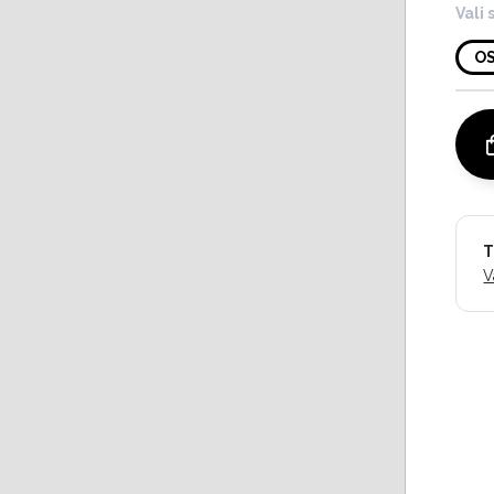
Vali 
O
T
V