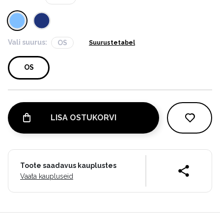
Vali suurus:
OS
Suurustetabel
OS
LISA OSTUKORVI
Toote saadavus kauplustes
Vaata kaupluseid