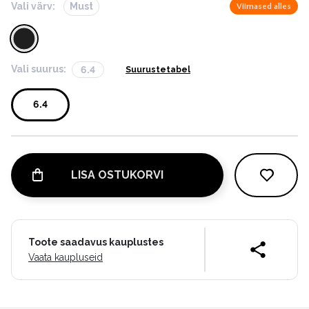
Vali värv:
Must
Viimased alles
Vali suurus:
6.4
Suurustetabel
6.4
LISA OSTUKORVI
Toote saadavus kauplustes
Vaata kaupluseid