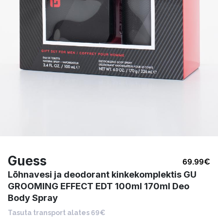
Guess
69.99
€
Lõhnavesi ja deodorant kinkekomplektis GU
GROOMING EFFECT EDT 100ml 170ml Deo
Body Spray
Tasuta transport alates 69€