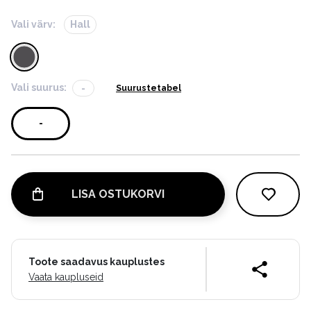
Vali värv:
Hall
Vali suurus:
-
Suurustetabel
-
LISA OSTUKORVI
Toote saadavus kauplustes
Vaata kaupluseid