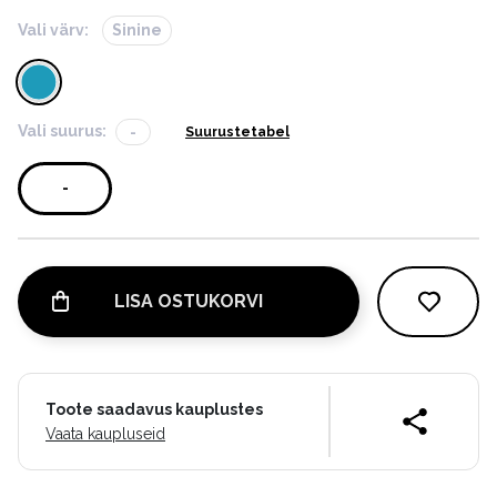
Vali värv:
Sinine
Vali suurus:
-
Suurustetabel
-
LISA OSTUKORVI
Toote saadavus kauplustes
Vaata kaupluseid