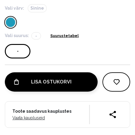
Vali värv:
Sinine
Vali suurus:
-
Suurustetabel
-
LISA OSTUKORVI
Toote saadavus kauplustes
Vaata kaupluseid