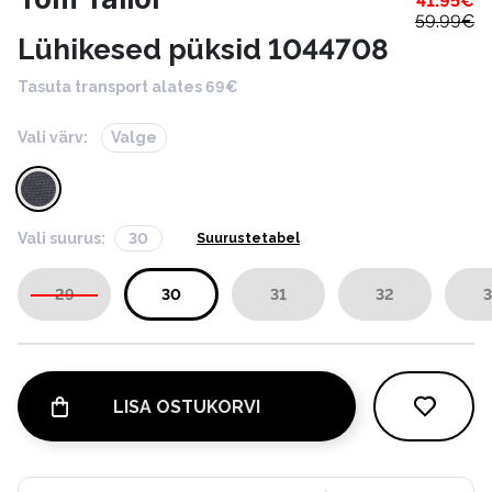
41.95
€
59.99
€
Lühikesed püksid 1044708
Tasuta transport alates 69€
Vali värv:
Valge
Vali suurus:
30
Suurustetabel
29
30
31
32
3
LISA OSTUKORVI