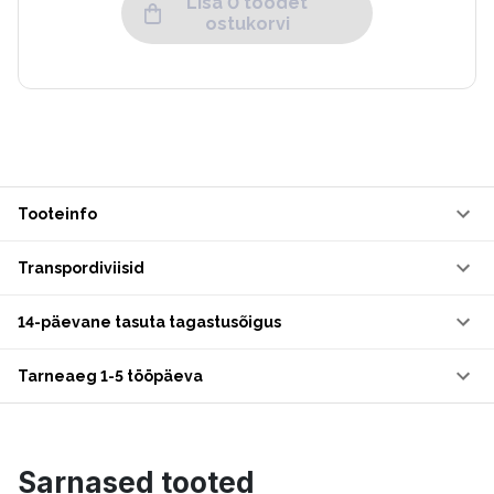
Lisa 0 toodet
ostukorvi
Tooteinfo
Transpordiviisid
14-päevane tasuta tagastusõigus
Tarneaeg 1-5 tööpäeva
Sarnased tooted