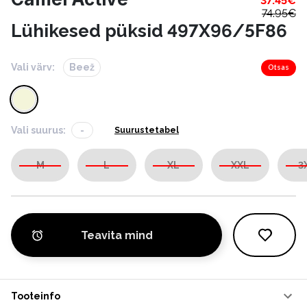
37.45
€
74.95
€
Lühikesed püksid 497X96/5F86
Vali värv:
Beež
Otsas
Vali suurus:
-
Suurustetabel
M
L
XL
XXL
3
Teavita mind
Tooteinfo