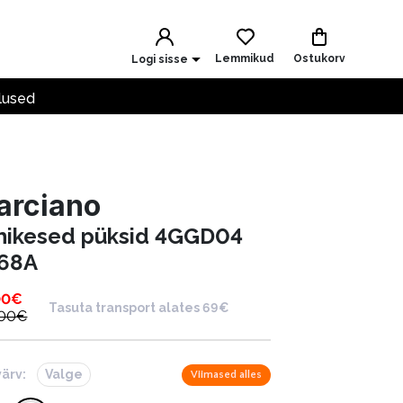
Lemmikud
Ostukorv
Logi sisse
lused
arciano
hikesed püksid 4GGD04
68A
00
€
Tasuta transport alates 69€
.00
€
värv:
Valge
Viimased alles