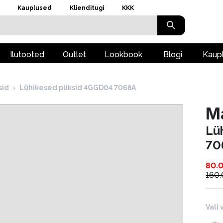
Kauplused
Klienditugi
KKK
Ilutooted
Outlet
Lookbook
Blogi
Kaup
sid
›
Lühikesed püksid 4GGD04 7068A
M
Lü
70
80.
160
Vali 