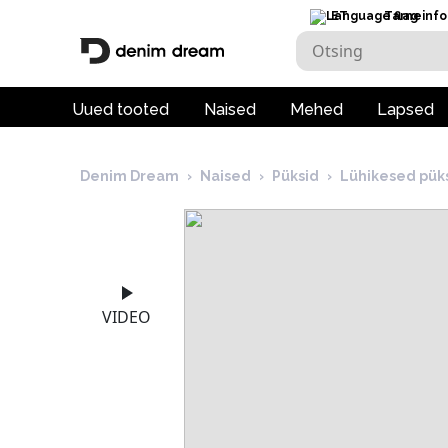
ET
Tarneinfo
Uued tooted
Naised
Mehed
Lapsed
Denim Dream
›
Naised
›
Püksid
›
Lühikesed pük
VIDEO