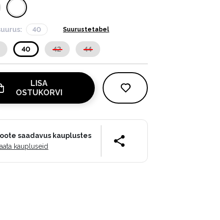
suurus:
40
Suurustetabel
40
42
44
LISA
OSTUKORVI
oote saadavus kauplustes
aata kaupluseid