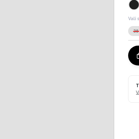
Vali 
38
T
V