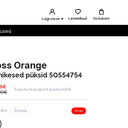
Lemmikud
Ostukorv
Logi sisse
lused
oss Orange
hikesed püksid 50554754
95
€
Tasuta transport alates 69€
95
€
värv:
Roosa
Otsas