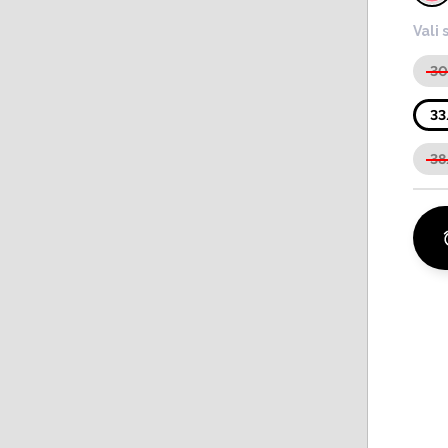
Vali 
3
33
38