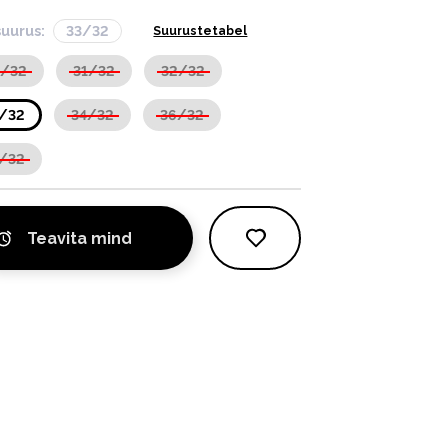
suurus:
33/32
Suurustetabel
0/32
31/32
32/32
/32
34/32
36/32
/32
Teavita mind