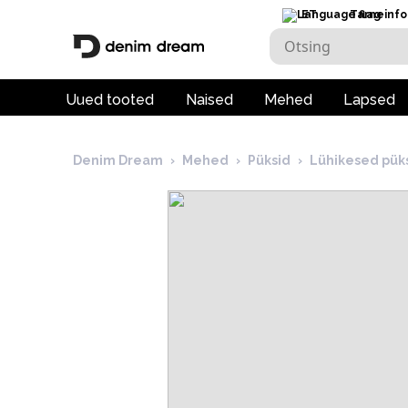
ET
Tarneinfo
Uued tooted
Naised
Mehed
Lapsed
Denim Dream
›
Mehed
›
Püksid
›
Lühikesed pük