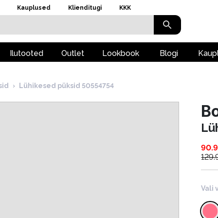
Kauplused
Klienditugi
KKK
Ilutooted
Outlet
Lookbook
Blogi
Kaup
sid
›
Lühikesed püksid 50554754
B
Lü
90.
129.
Vali 