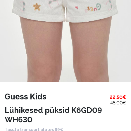
Guess Kids
22.50
€
45.00
€
Lühikesed püksid K6GD09
WH630
Tasuta transport alates 69€