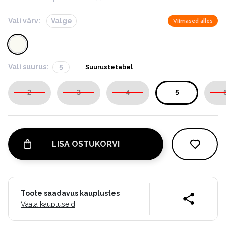
Vali värv:
Valge
Viimased alles
Vali suurus:
5
Suurustetabel
2
3
4
5
LISA OSTUKORVI
Toote saadavus kauplustes
Vaata kaupluseid