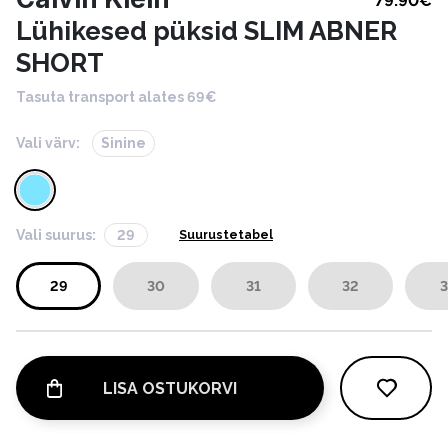
79.90
€
Lühikesed püksid SLIM ABNER
SHORT
Tasuta transport alates 69€
Vali värv:
Sinine
Vali suurus:
29
Suurustetabel
29
30
31
32
3
LISA OSTUKORVI