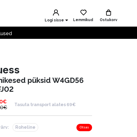
Lemmikud
Ostukorv
Logi sisse
lused
uess
hikesed püksid W4GD56
J02
00
€
Tasuta transport alates 69€
00
€
värv:
Roheline
Otsas