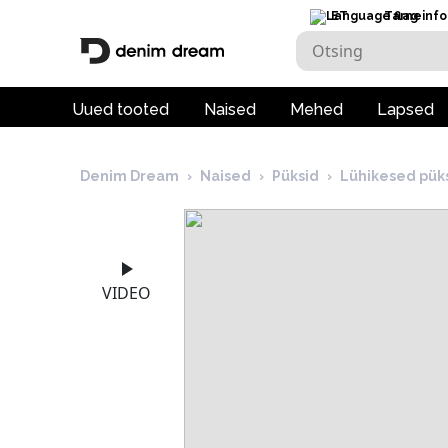
ET
Tarneinfo
Uued tooted
Naised
Mehed
Lapsed
Denim Dream
›
Naised
›
Püksid
›
Lühikesed pük
VIDEO