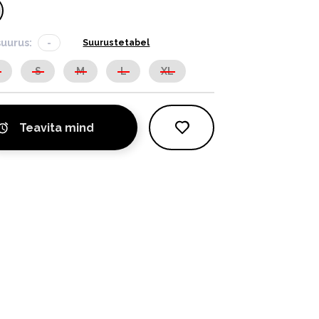
suurus:
-
Suurustetabel
S
S
M
L
XL
Teavita mind