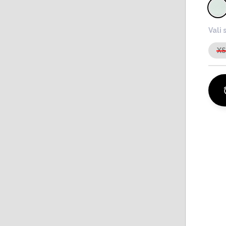
Vali 
X