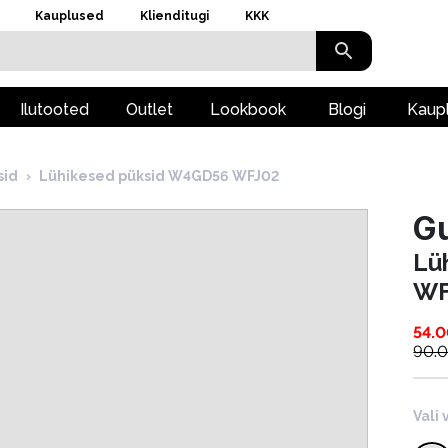
Kauplused
Klienditugi
KKK
Ilutooted
Outlet
Lookbook
Blogi
Kaup
sid
›
Lühikesed püksid W4GD56 WFJ02
G
Lü
WF
54.
90.
Vali 