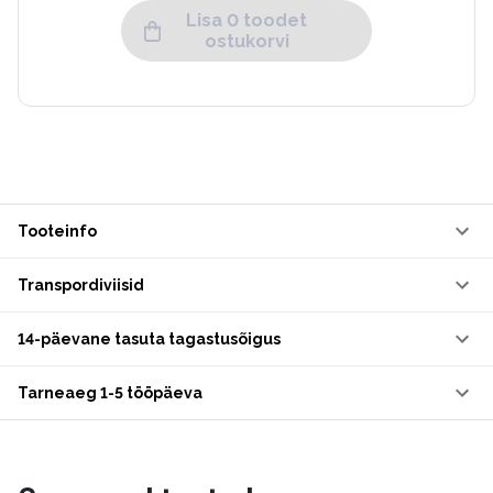
Lisa 0 toodet
ostukorvi
Tooteinfo
Transpordiviisid
14-päevane tasuta tagastusõigus
Tarneaeg 1-5 tööpäeva