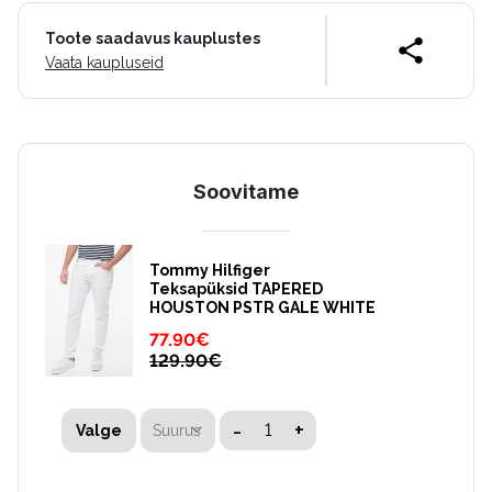
Toote saadavus kauplustes
Vaata kaupluseid
Soovitame
Tommy Hilfiger
Teksapüksid TAPERED
HOUSTON PSTR GALE WHITE
77.90
€
129.90
€
-
+
Suurus
Valge