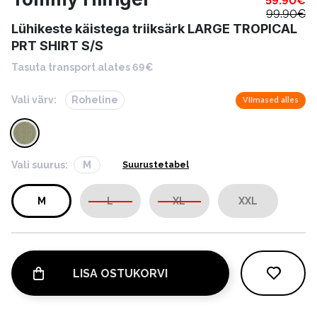
59.90
€
99.90
€
Lühikeste käistega triiksärk LARGE TROPICAL
PRT SHIRT S/S
Tasuta transport alates 69€
Vali värv:
Roheline
Viimased alles
Vali suurus:
M
Suurustetabel
M
L
XL
XXL
LISA OSTUKORVI