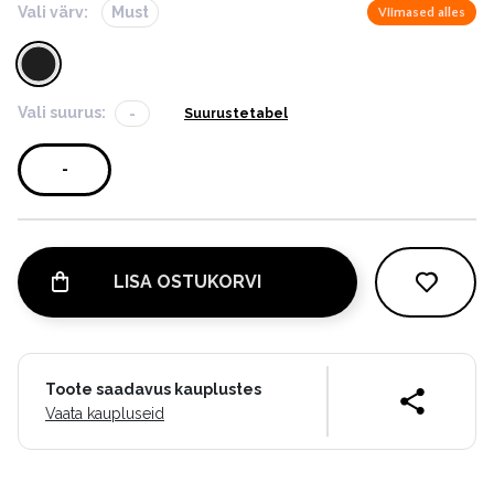
Vali värv:
Must
Viimased alles
Vali suurus:
-
Suurustetabel
-
LISA OSTUKORVI
Toote saadavus kauplustes
Vaata kaupluseid