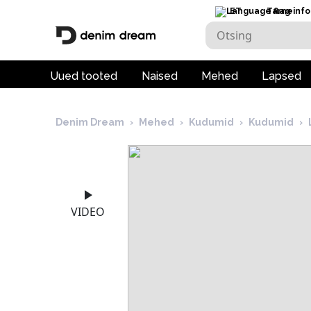
ET
Tarneinfo
Uued tooted
Naised
Mehed
Lapsed
Denim Dream
›
Mehed
›
Kudumid
›
Kudumid
›
VIDEO