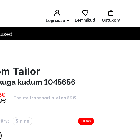
Lemmikud
Ostukorv
Logi sisse
lused
m Tailor
kuga kudum 1045656
5
€
Tasuta transport alates 69€
9
€
värv:
Sinine
Otsas