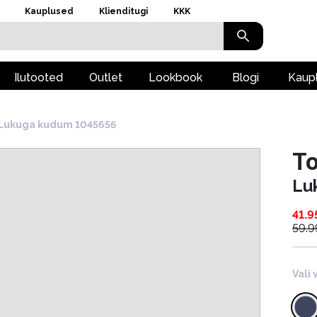
Kauplused
Klienditugi
KKK
Ilutooted
Outlet
Lookbook
Blogi
Kaup
Lukuga kudum 1045656
To
Lu
41.9
59.9
Vali 