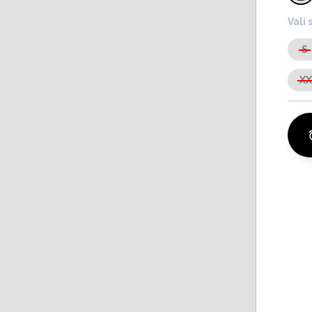
Vali 
S
X