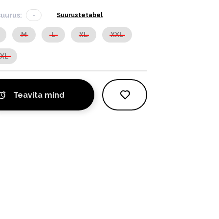
suurus:
-
Suurustetabel
M
L
XL
XXL
XXL
Teavita mind