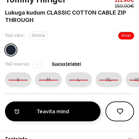
111.90
€
159.90
€
Lukuga kudum CLASSIC COTTON CABLE ZIP
THROUGH
Vali värv:
Sinine
Otsas
Vali suurus:
-
Suurustetabel
S
M
L
XL
X
Teavita mind