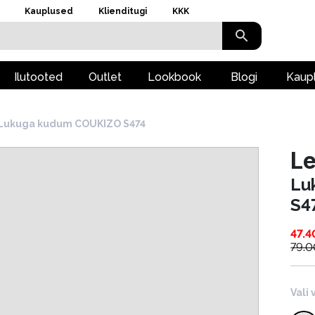
Kauplused
Klienditugi
KKK
Ilutooted
Outlet
Lookbook
Blogi
Kaup
Lukuga kudum COUKIZO S474
L
Lu
S4
47.4
79.0
Vali 