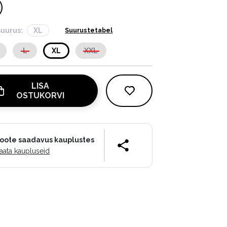
suurus:
XL
Suurustetabel
L
XL
XXL
LISA
OSTUKORVI
oote saadavus kauplustes
aata kaupluseid