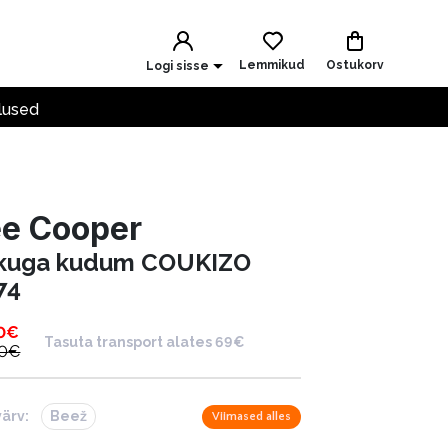
Lemmikud
Ostukorv
Logi sisse
lused
ee Cooper
kuga kudum COUKIZO
74
0
€
Tasuta transport alates 69€
0
€
värv:
Beež
Viimased alles