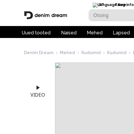
ET
Tarneinfo
Uued tooted
Naised
Mehed
Lapsed
Denim Dream
›
Mehed
›
Kudumid
›
Kudumid
›
VIDEO