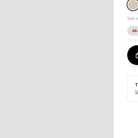
Vali 
M
T
V