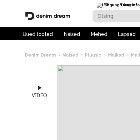
ET
Tarneinfo
Uued tooted
Naised
Mehed
Lapsed
Denim Dream
›
Naised
›
Pluusid
›
Maikad
›
Mai
VIDEO