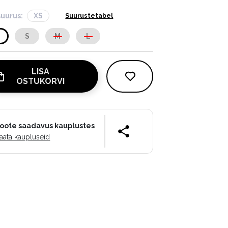
suurus:
XS
Suurustetabel
S
S
M
L
LISA
OSTUKORVI
oote saadavus kauplustes
aata kaupluseid