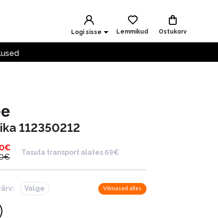
Lemmikud
Ostukorv
Logi sisse
lused
ee
ika 112350212
00
€
Tasuta transport alates 69€
0
€
värv:
Valge
Viimased alles