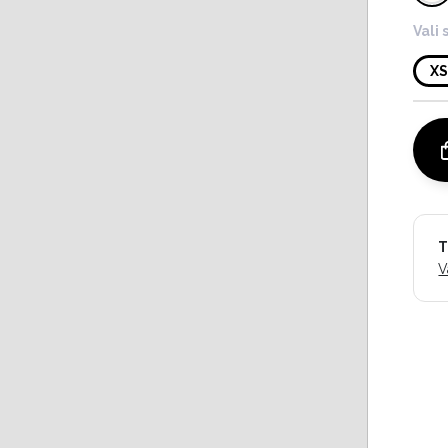
Vali 
X
T
V