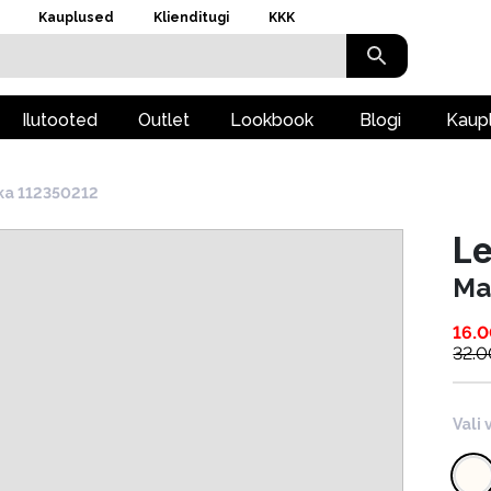
Kauplused
Klienditugi
KKK
Ilutooted
Outlet
Lookbook
Blogi
Kaup
ka 112350212
L
Ma
16.
32.0
Vali 