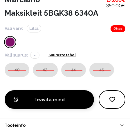
175.00
€
350.00
€
Maksikleit 5BGK38 6340A
Vali värv:
Lilla
Otsas
Vali suurus:
-
Suurustetabel
40
42
44
46
Teavita mind
Tooteinfo