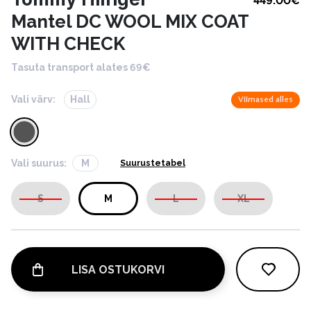
449.00
€
Mantel DC WOOL MIX COAT
WITH CHECK
Tasuta transport alates 69€
Vali värv:
Hall
Viimased alles
Vali suurus:
M
Suurustetabel
S
M
L
XL
LISA OSTUKORVI