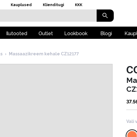
Kauplused
Klienditugi
KKK
Ilutooted
Outlet
Lookbook
Blogi
Kaup
s
›
Massaazikreem kehale CZ12177
C
Ma
CZ
37.5
Vali 