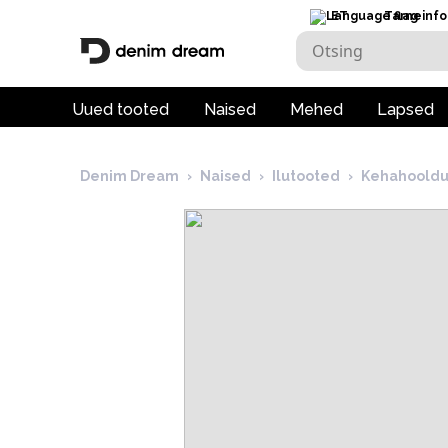
ET
Tarneinfo
Uued tooted
Naised
Mehed
Lapsed
Denim Dream
›
Naised
›
Ilutooted
›
Kehahooldu