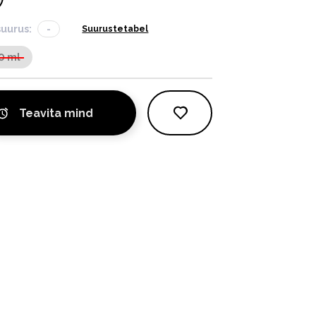
suurus:
-
Suurustetabel
0 ml
Teavita mind