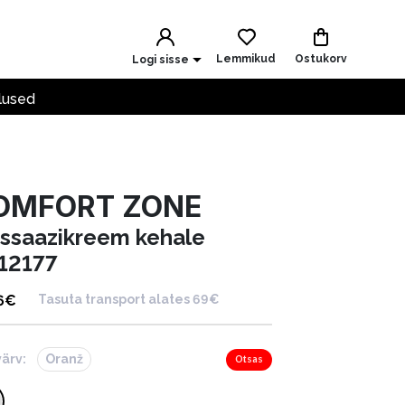
Lemmikud
Ostukorv
Logi sisse
lused
OMFORT ZONE
ssaazikreem kehale
12177
6
€
Tasuta transport alates 69€
värv:
Oranž
Otsas