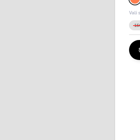
Vali 
15