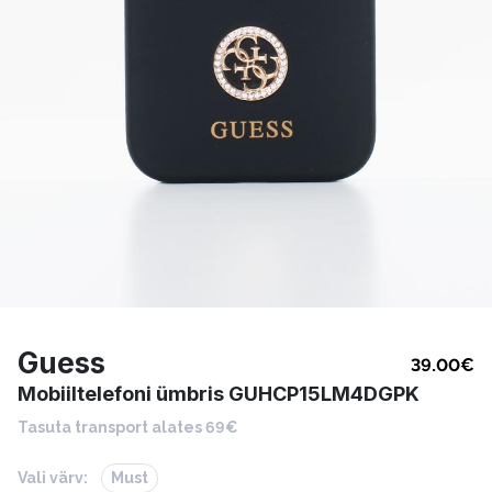
Guess
39.00
€
Mobiiltelefoni ümbris GUHCP15LM4DGPK
Tasuta transport alates 69€
Vali värv:
Must