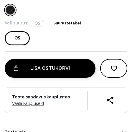
Vali suurus:
OS
Suurustetabel
OS
LISA OSTUKORVI
Toote saadavus kauplustes
Vaata kaupluseid