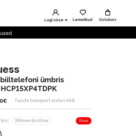
Lemmikud
Ostukorv
Logi sisse
lused
uess
biiltelefoni ümbris
HCP15XP4TDPK
00
€
Tasuta transport alates 69€
värv:
Mitmevärviline
Otsas