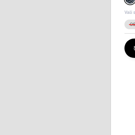
Vali 
O