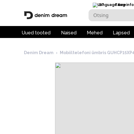
ET
Tarneinfo
Uued tooted
Naised
Mehed
Lapsed
Denim Dream
›
Mobiiltelefoni ümbris GUHCP15XP