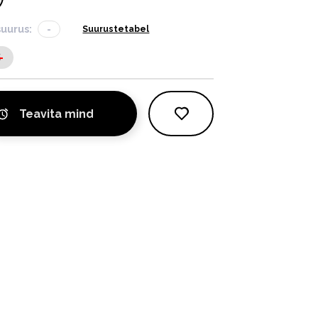
suurus:
-
Suurustetabel
S
Teavita mind