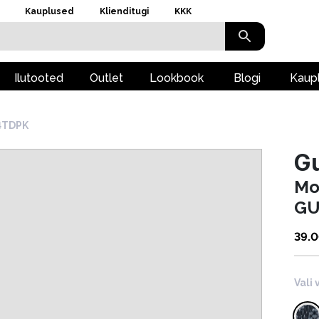
Kauplused
Klienditugi
KKK
Ilutooted
Outlet
Lookbook
Blogi
Kaup
4TDPK
G
Mo
GU
39.
Vali 