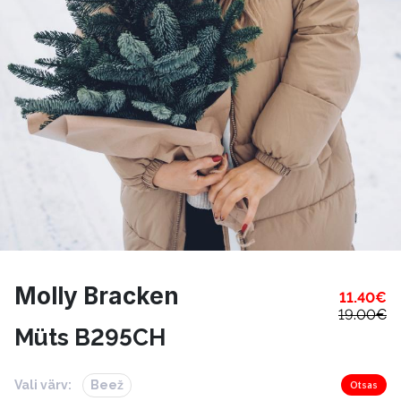
Molly Bracken
11.40
€
19.00
€
Müts B295CH
Vali värv:
Beež
Otsas