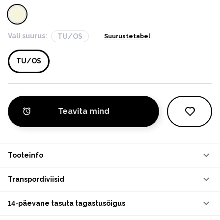
Vali suurus:
TU/OS
Suurustetabel
TU/OS
Teavita mind
Tooteinfo
Transpordiviisid
14-päevane tasuta tagastusõigus