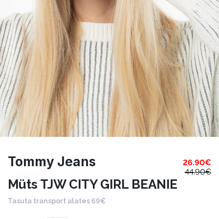
Tommy Jeans
26.90
€
44.90
€
Müts TJW CITY GIRL BEANIE
Tasuta transport alates 69€