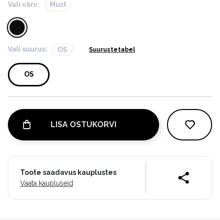
Vali värv:
Must
Vali suurus:
OS
Suurustetabel
OS
LISA OSTUKORVI
Toote saadavus kauplustes
Vaata kaupluseid