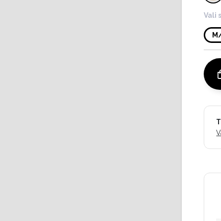
Vali 
M
T
V