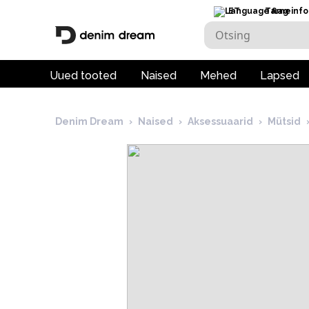
ET
Tarneinfo
Uued tooted
Naised
Mehed
Lapsed
Denim Dream
›
Naised
›
Aksessuaarid
›
Mütsid