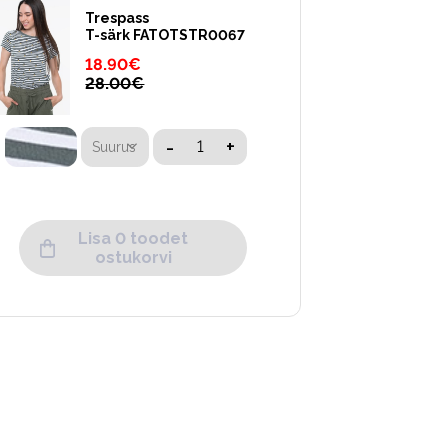
Trespass
T-särk FATOTSTR0067
18.90
€
28.00
€
-
+
Suurus
Lisa 0 toodet
ostukorvi