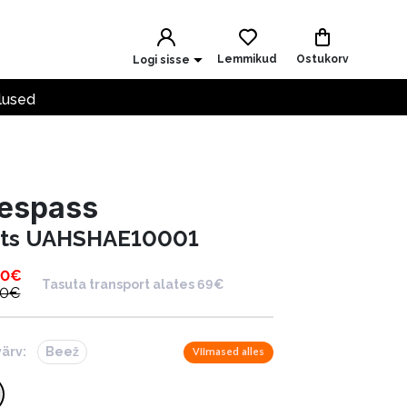
Lemmikud
Ostukorv
Logi sisse
lused
respass
ts UAHSHAE10001
00
€
Tasuta transport alates 69€
00
€
värv:
Beež
Viimased alles