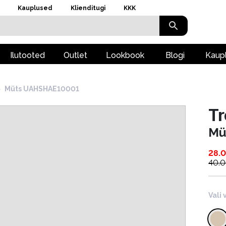
Kauplused
Klienditugi
KKK
Ilutooted
Outlet
Lookbook
Blogi
Kaup
›
Müts UAHSHAE10001
T
Mü
28.
40.
Vali 