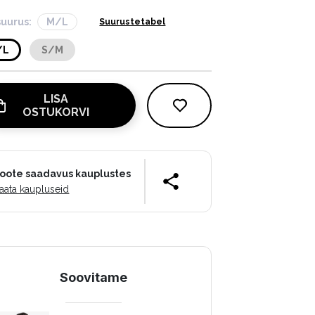
suurus:
M/L
Suurustetabel
/L
S/M
LISA
OSTUKORVI
oote saadavus kauplustes
aata kaupluseid
Soovitame