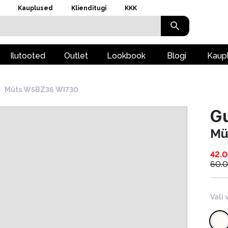
Kauplused
Klienditugi
KKK
Ilutooted
Outlet
Lookbook
Blogi
Kaup
›
Müts W5BZ36 WI730
G
Mü
42.
60.
Vali 