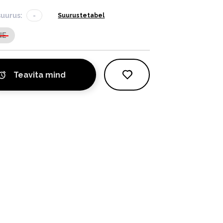
suurus:
-
Suurustetabel
NE
Teavita mind