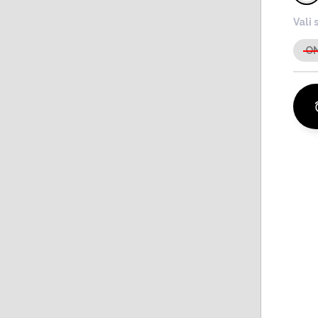
Vali 
O