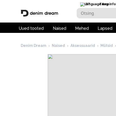
ET
Tarneinfo
Uued tooted
Naised
Mehed
Lapsed
Denim Dream
›
Naised
›
Aksessuaarid
›
Mütsid