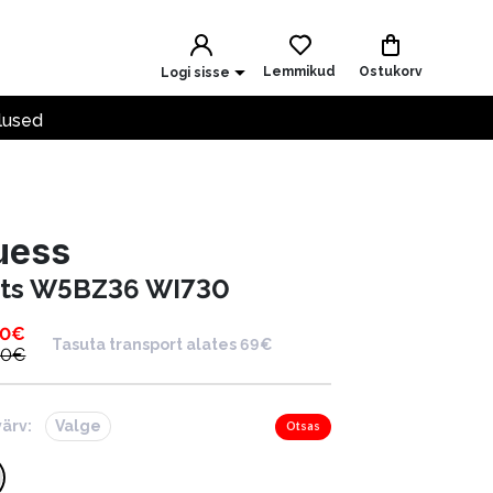
Lemmikud
Ostukorv
Logi sisse
lused
uess
ts W5BZ36 WI730
00
€
Tasuta transport alates 69€
00
€
värv:
Valge
Otsas