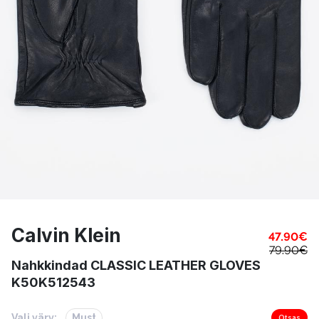
Calvin Klein
47.90
€
79.90
€
Nahkkindad CLASSIC LEATHER GLOVES
K50K512543
Vali värv:
Must
Otsas