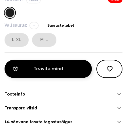
Vali suurus:
-
Suurustetabel
L-XL
M-L
Teavita mind
Tooteinfo
Transpordiviisid
14-päevane tasuta tagastusõigus