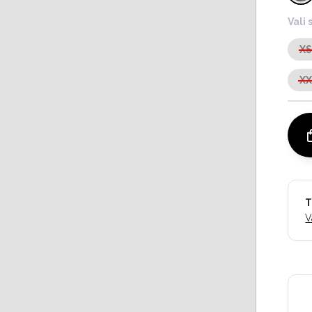
Vali 
X
X
T
V