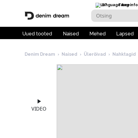
ET
Tarneinfo
Uued tooted
Naised
Mehed
Lapsed
Denim Dream
›
Naised
›
Ülerõivad
›
Nahktagid
VIDEO