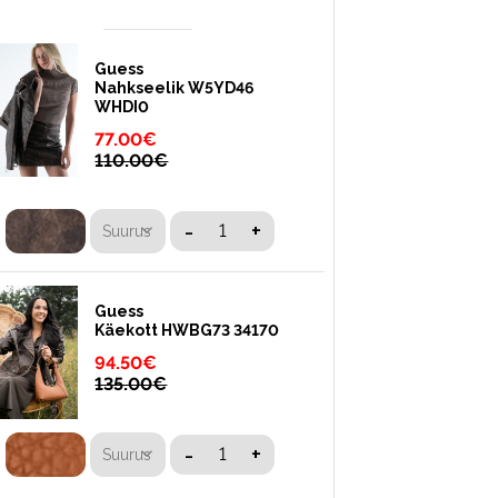
Guess
Nahkseelik W5YD46
WHDI0
77.00
€
110.00
€
-
+
Suurus
Guess
Käekott HWBG73 34170
94.50
€
135.00
€
-
+
Suurus