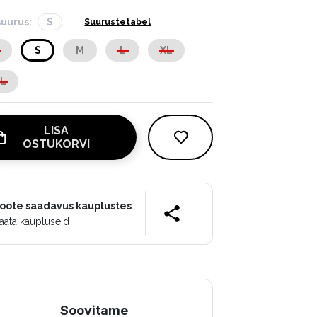
suurus:
S
Suurustetabel
S
S
M
L
XL
XL
LISA
OSTUKORVI
oote saadavus kauplustes
aata kaupluseid
Soovitame