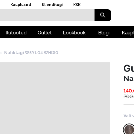
Kauplused
Klienditugi
KKK
Ilutooted
Outlet
Lookbook
Blogi
Kaup
›
Nahktagi W5YL04 WHDI0
G
Na
140
200
Vali 