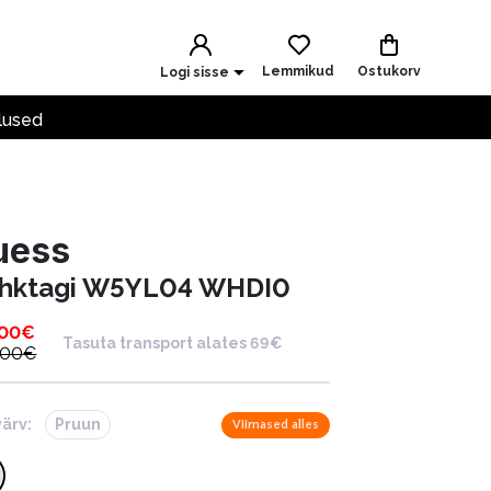
Lemmikud
Ostukorv
Logi sisse
lused
uess
hktagi W5YL04 WHDI0
.00
€
Tasuta transport alates 69€
.00
€
värv:
Pruun
Viimased alles