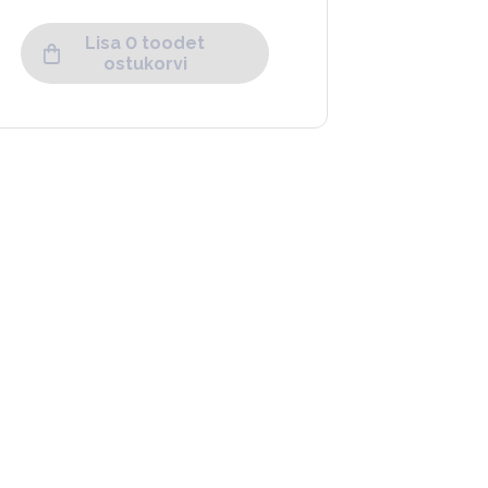
Lisa 0 toodet
ostukorvi