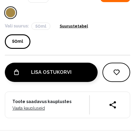
Vali suurus:
50ml
Suurustetabel
50ml
LISA OSTUKORVI
Toote saadavus kauplustes
Vaata kaupluseid