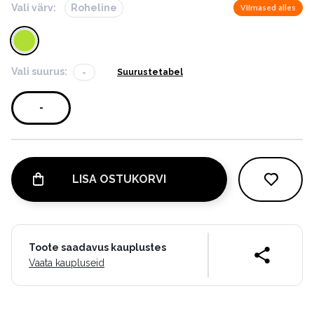
Vali värv:
Roheline
Viimased alles
Vali suurus:
-
Suurustetabel
-
LISA OSTUKORVI
Toote saadavus kauplustes
Vaata kaupluseid