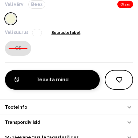
Vali värv:
Beež
Otsas
Vali suurus:
-
Suurustetabel
OS
Teavita mind
Tooteinfo
Transpordiviisid
14-päevane tasuta tagastusõigus