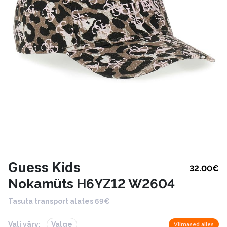
Guess Kids
32.00
€
Nokamüts H6YZ12 W2604
Tasuta transport alates 69€
Vali värv:
Valge
Viimased alles