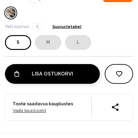
Vali suurus:
S
Suurustetabel
S
M
L
LISA OSTUKORVI
Toote saadavus kauplustes
Vaata kaupluseid