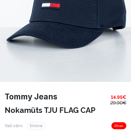
Tommy Jeans
14.95
€
29.90
€
Nokamüts TJU FLAG CAP
Vali värv:
Sinine
Otsas