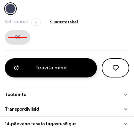
Vali suurus:
-
Suurustetabel
OS
Teavita mind
Tooteinfo
Transpordiviisid
14-päevane tasuta tagastusõigus