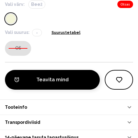
Vali värv:
Beež
Otsas
Vali suurus:
-
Suurustetabel
OS
Teavita mind
Tooteinfo
Transpordiviisid
14-päevane tasuta tagastusõigus