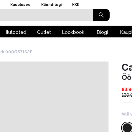
Kauplused
Klienditugi
KKK
Ilutooted
Outlet
Lookbook
Blogi
Kaup
rk 000QS7162E
Ca
Öö
83.
139.
Vali 