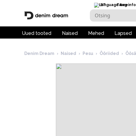
ET
Tarneinfo
Uued tooted
Naised
Mehed
Lapsed
Denim Dream
›
Naised
›
Pesu
›
Ööriided
›
Öösä