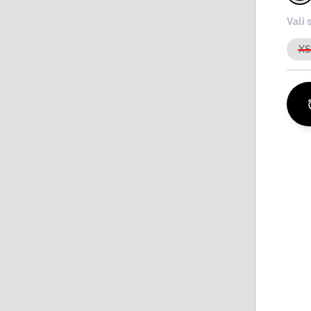
Vali 
X