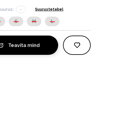
suurus:
-
Suurustetabel
S
S
M
L
Teavita mind