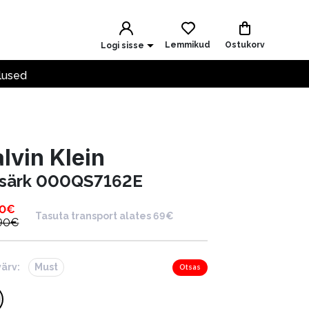
Lemmikud
Ostukorv
Logi sisse
lused
lvin Klein
särk 000QS7162E
90
€
Tasuta transport alates 69€
90
€
värv:
Must
Otsas