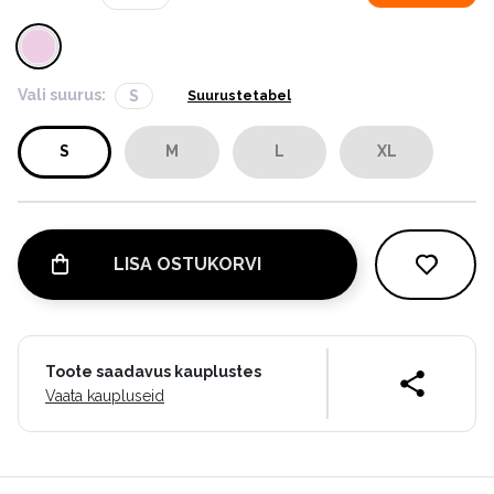
Vali suurus:
S
Suurustetabel
S
M
L
XL
LISA OSTUKORVI
Toote saadavus kauplustes
Vaata kaupluseid