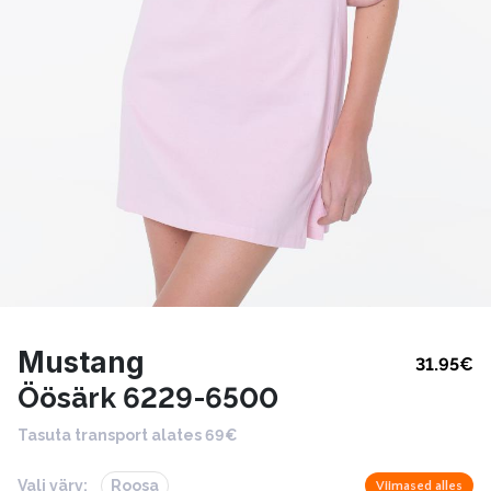
Mustang
31.95
€
Öösärk 6229-6500
Tasuta transport alates 69€
Vali värv:
Roosa
Viimased alles