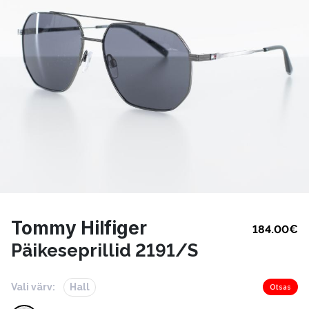
Tommy Hilfiger
184.00
€
Päikeseprillid 2191/S
Vali värv:
Hall
Otsas