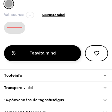
Vali suurus:
-
Suurustetabel
-
Teavita mind
Tooteinfo
Transpordiviisid
14-päevane tasuta tagastusõigus