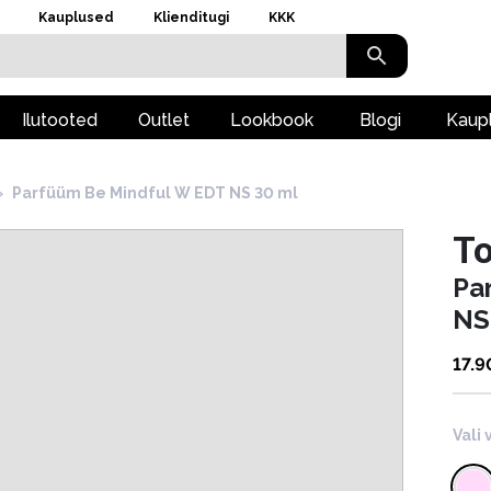
Kauplused
Klienditugi
KKK
Ilutooted
Outlet
Lookbook
Blogi
Kaup
›
Parfüüm Be Mindful W EDT NS 30 ml
To
Pa
NS
17.9
Vali 