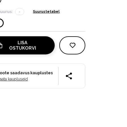
suurus:
-
Suurustetabel
LISA
OSTUKORVI
oote saadavus kauplustes
aata kaupluseid