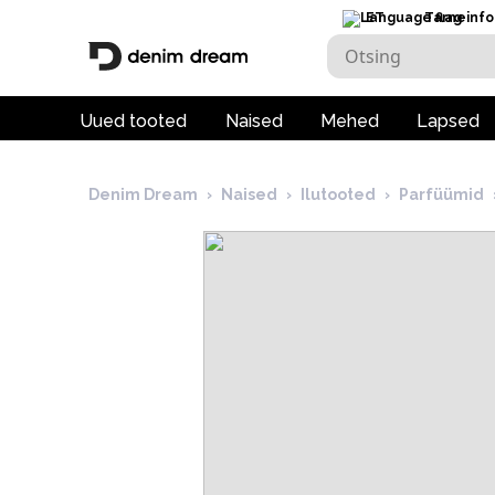
ET
Tarneinfo
Uued tooted
Naised
Mehed
Lapsed
Denim Dream
›
Naised
›
Ilutooted
›
Parfüümid