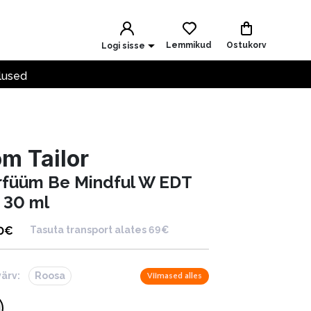
Lemmikud
Ostukorv
Logi sisse
lused
m Tailor
rfüüm Be Mindful W EDT
 30 ml
0
€
Tasuta transport alates 69€
värv:
Roosa
Viimased alles