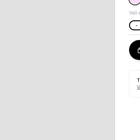
Vali 
-
T
V