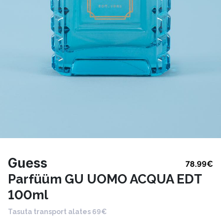
Guess
78.99
€
Parfüüm GU UOMO ACQUA EDT
100ml
Tasuta transport alates 69€