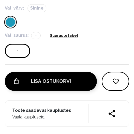
Vali värv:
Sinine
Vali suurus:
-
Suurustetabel
-
LISA OSTUKORVI
Toote saadavus kauplustes
Vaata kaupluseid