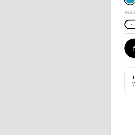
Vali 
-
T
V