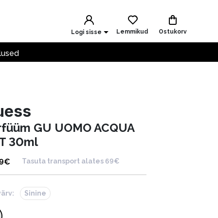
Lemmikud
Ostukorv
Logi sisse
lused
uess
rfüüm GU UOMO ACQUA
T 30ml
9
€
Tasuta transport alates 69€
värv:
Sinine