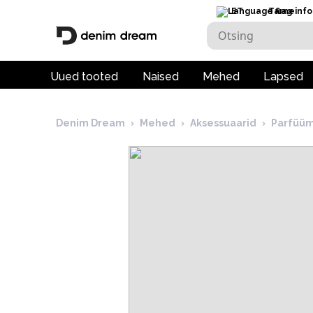
ET
Tarneinfo
Uued tooted
Naised
Mehed
Lapsed
Denim Dream
›
Mehed
›
Aksessuaarid
›
Parfüüm