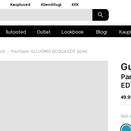
Kauplused
Klienditugi
KKK
Ilutooted
Outlet
Lookbook
Blogi
Kaup
id
›
Parfüüm GU UOMO ACQUA EDT 30ml
G
Pa
ED
49.9
Vali 