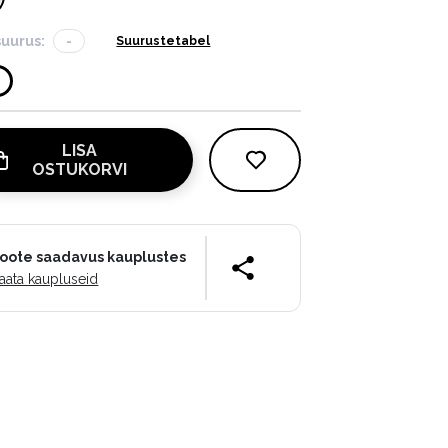
suurus:
-
Suurustetabel
LISA
OSTUKORVI
oote saadavus kauplustes
aata kaupluseid