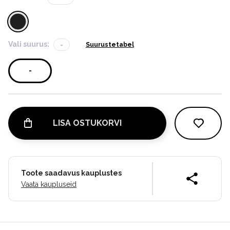
Vali suurus:
-
Suurustetabel
-
LISA OSTUKORVI
Toote saadavus kauplustes
Vaata kaupluseid