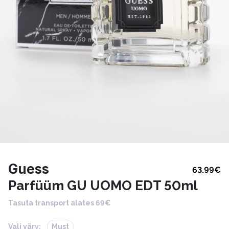
Guess
63.99
€
Parfüüm GU UOMO EDT 50ml
Tasuta transport alates 69€
Vali värv:
Must