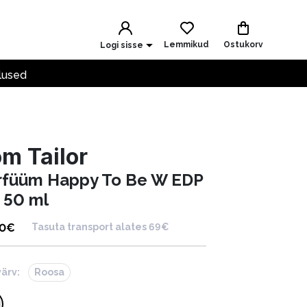
Lemmikud
Ostukorv
Logi sisse
lused
m Tailor
rfüüm Happy To Be W EDP
 50 ml
90
€
Tasuta transport alates 69€
värv:
Roosa