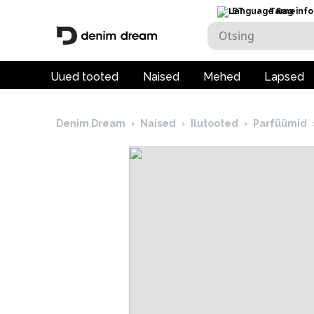
ET
Tarneinfo
Uued tooted
Naised
Mehed
Lapsed
Denim Dream
›
Naised
›
Ilutooted
›
Parfüümid