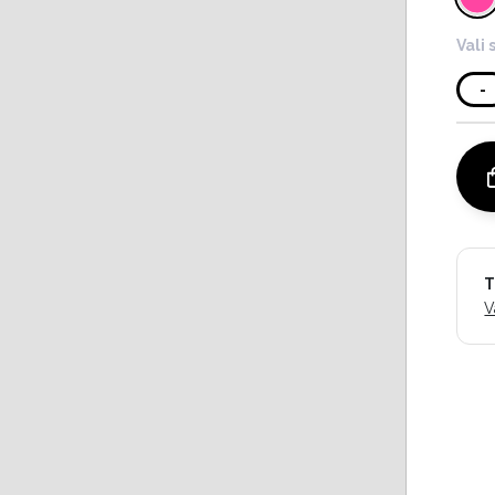
Vali 
-
T
V