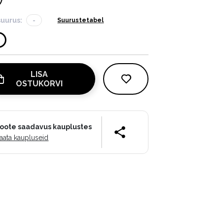
suurus:
-
Suurustetabel
LISA
OSTUKORVI
oote saadavus kauplustes
aata kaupluseid