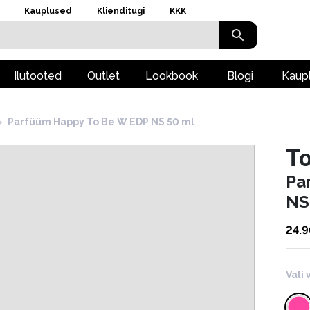
Kauplused
Klienditugi
KKK
Ilutooted
Outlet
Lookbook
Blogi
Kaup
›
Parfüüm Happy To Be W EDP NS 50 ml
To
Pa
NS
24.
Vali 