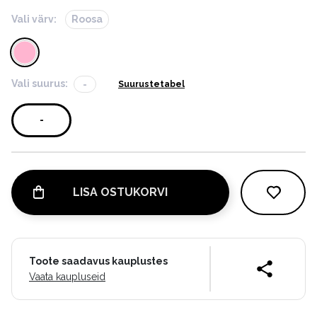
Vali värv:
Roosa
Vali suurus:
-
Suurustetabel
-
LISA OSTUKORVI
Toote saadavus kauplustes
Vaata kaupluseid